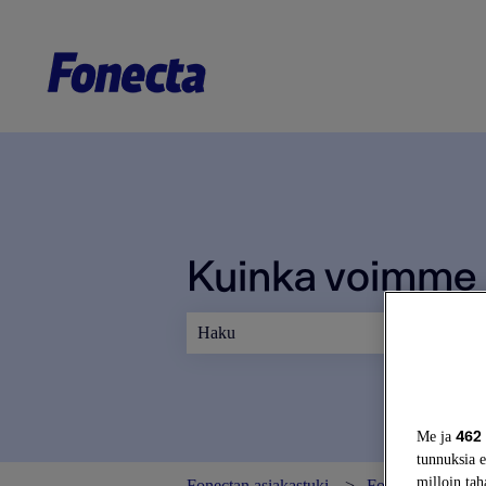
Kuinka voimme 
Ehdotuksia ei ole, koska hakukenttä on
462
Me ja
tunnuksia e
milloin tah
Fonectan asiakastuki
Fonecta Caller