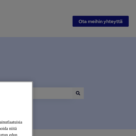
Ota meihin yhteyttä
inutlaatuisia
noida niitä
utetun edun