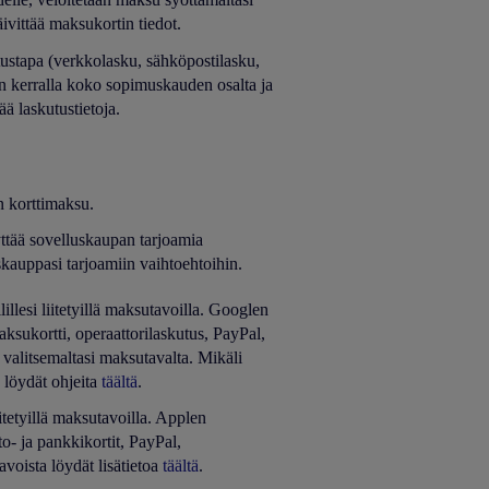
äivittää maksukortin tiedot.
utustapa (verkkolasku, sähköpostilasku,
aan kerralla koko sopimuskauden osalta ja
ä laskutustietoja.
 korttimaksu.
yttää sovelluskaupan tarjoamia
skauppasi tarjoamiin vaihtoehtoihin.
llesi liitetyillä maksutavoilla. Googlen
ukortti, operaattorilaskutus, PayPal,
 valitsemaltasi maksutavalta. Mikäli
 löydät ohjeita
täältä
.
itetyillä maksutavoilla. Applen
- ja pankkikortit, PayPal,
avoista löydät lisätietoa
täältä
.