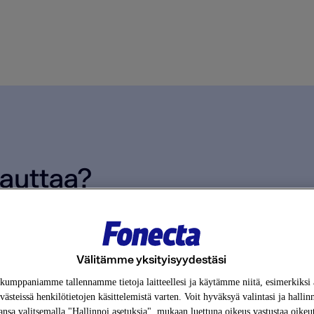
auttaa?
 tyhjä.
Välitämme yksityisyydestäsi
kumppaniamme tallennamme tietoja laitteellesi ja käytämme niitä, esimerkiksi a
västeissä henkilötietojen käsittelemistä varten. Voit hyväksyä valintasi ja hallin
ansa valitsemalla "Hallinnoi asetuksia", mukaan luettuna oikeus vastustaa oike
Tilaaminen ja maksaminen