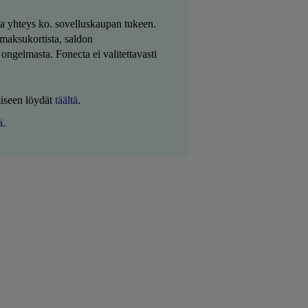
ota yhteys ko. sovelluskaupan tukeen.
maksukortista, saldon
ongelmasta. Fonecta ei valitettavasti
iseen löydät
täältä
.
ä
.