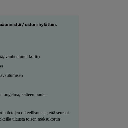
äonnistui / ostoni hylättiin.
ää, vanhentunut kortti)
sa
n avautumisen
en ongelma, katteen puute,
n tietojen oikeellisuus ja, että seuraat
okeilla tilausta toisen maksukortin