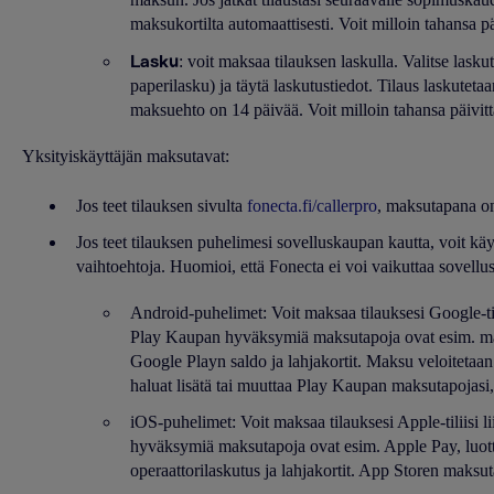
maksukortilta automaattisesti. Voit milloin tahansa p
Lasku
: voit maksaa tilauksen laskulla. Valitse lask
paperilasku) ja täytä laskutustiedot. Tilaus laskutet
maksuehto on 14 päivää. Voit milloin tahansa päivittä
Yksityiskäyttäjän maksutavat:
Jos teet tilauksen sivulta
fonecta.fi/callerpro
, maksutapana on
Jos teet tilauksen puhelimesi sovelluskaupan kautta, voit kä
vaihtoehtoja. Huomioi, että Fonecta ei voi vaikuttaa sovellu
Android-puhelimet: Voit maksaa tilauksesi Google-tili
Play Kaupan hyväksymiä maksutapoja ovat esim. maks
Google Playn saldo ja lahjakortit. Maksu veloitetaan
haluat lisätä tai muuttaa Play Kaupan maksutapojasi,
iOS-puhelimet: Voit maksaa tilauksesi Apple-tiliisi li
hyväksymiä maksutapoja ovat esim. Apple Pay, luotto
operaattorilaskutus ja lahjakortit. App Storen maksut