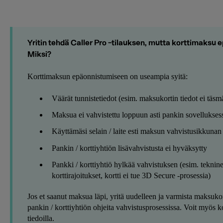
Yritin tehdä Caller Pro -tilauksen, mutta korttimaksu ep
Miksi?
Korttimaksun epäonnistumiseen on useampia syitä:
Väärät tunnistetiedot (esim. maksukortin tiedot ei täsm
Maksua ei vahvistettu loppuun asti pankin sovellukses
Käyttämäsi selain / laite esti maksun vahvistusikkuna
Pankin / korttiyhtiön lisävahvistusta ei hyväksytty
Pankki / korttiyhtiö hylkää vahvistuksen (esim. teknin
korttirajoitukset, kortti ei tue 3D Secure -prosessia)
Jos et saanut maksua läpi, yritä uudelleen ja varmista maksukorti
pankin / korttiyhtiön ohjeita vahvistusprosessissa. Voit myös k
tiedoilla.