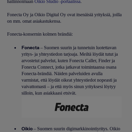
hallinnoimaan
Oikio Studio -portaalissa
.
Fonecta Oy ja Oikio Digital Oy ovat itsenäisiä yrityksiä, joilla
on mm. omat asiakastukensa.
Fonecta-konsernin kolmen brändiä:
Fonecta
– Suomen suurin ja tunnetuin luotettavan
yritys- ja yhteystiedon tarjoaja. Meiltä löydät tutut ja
arvostetut palvelut, kuten Fonecta Caller, Finder ja
Fonecta Connect, jotka jatkavat toimintaansa osana
Fonecta-brändiä. Näiden palveluiden avulla
varmistat, että löydät oikeat yhteystiedot nopeasti ja
vaivattomasti – ja että myös sinun yrityksesi löytyy
silloin, kun asiakkaasi etsivät.
Oikio
– Suomen suurin digimarkkinointiyritys. Oikio