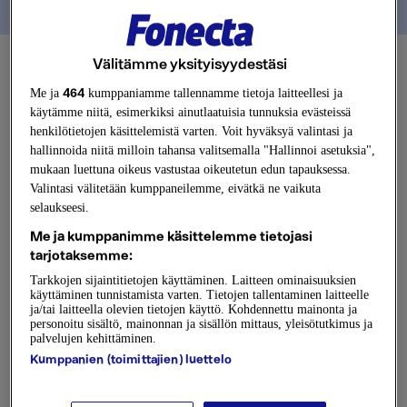
Fonectan asiakastuki
Usein kysytyt kysymykset
Välitämme yksityisyydestäsi
464
Me ja
kumppaniamme tallennamme tietoja laitteellesi ja
9. toukokuuta 2026
käytämme niitä, esimerkiksi ainutlaatuisia tunnuksia evästeissä
Miten Fonecta-konsernin
henkilötietojen käsittelemistä varten. Voit hyväksyä valintasi ja
hallinnoida niitä milloin tahansa valitsemalla "Hallinnoi asetuksia",
muutokset vaikuttavat
mukaan luettuna oikeus vastustaa oikeutetun edun tapauksessa.
Valintasi välitetään kumppaneilemme, eivätkä ne vaikuta
palveluiden hallintaan?
selaukseesi.
Me ja kumppanimme käsittelemme tietojasi
tarjotaksemme:
Fonecta-konserni selkeytti
Tarkkojen sijaintitietojen käyttäminen. Laitteen ominaisuuksien
käyttäminen tunnistamista varten. Tietojen tallentaminen laitteelle
toimintaansa ja järjesti palvelunsa
ja/tai laitteella olevien tietojen käyttö. Kohdennettu mainonta ja
personoitu sisältö, mainonnan ja sisällön mittaus, yleisötutkimus ja
kolmen eri liiketoiminta-alueen ja
palvelujen kehittäminen.
Kumppanien (toimittajien) luettelo
brändin alle.