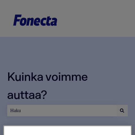
Kuinka voimme
auttaa?
Ehdotuksia ei ole, koska hakukenttä on tyhjä.