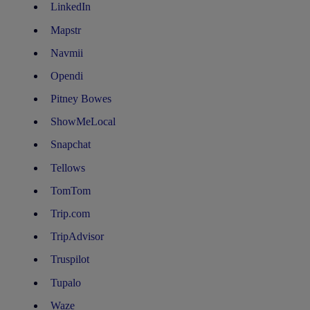
LinkedIn
Mapstr
Navmii
Opendi
Pitney Bowes
ShowMeLocal
Snapchat
Tellows
TomTom
Trip.com
TripAdvisor
Truspilot
Tupalo
Waze