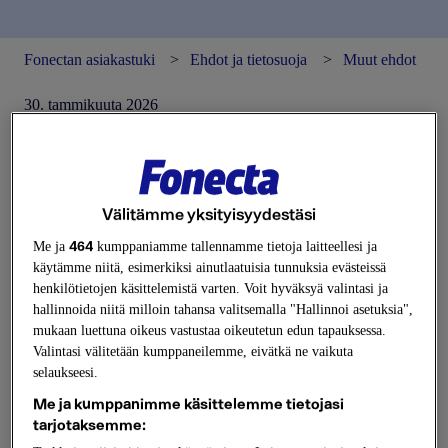
Fonectan asiakastuki
Ehdot ja tietosuoja
Muut ehdot
30. tammikuuta 2026
Muut ehdot
Teleyhteystietojen
Välitämme yksityisyydestäsi
luovutusperiaatteet
464
Me ja
kumppaniamme tallennamme tietoja laitteellesi ja
käytämme niitä, esimerkiksi ainutlaatuisia tunnuksia evästeissä
henkilötietojen käsittelemistä varten. Voit hyväksyä valintasi ja
Fonectalla on sopimuksiin perustuva
hallinnoida niitä milloin tahansa valitsemalla "Hallinnoi asetuksia",
oikeus/velvollisuus luovuttaa edelleen
mukaan luettuna oikeus vastustaa oikeutetun edun tapauksessa.
viestintämarkkinalain 58§:ssä mainittuja
Valintasi välitetään kumppaneilemme, eivätkä ne vaikuta
teleyhteystietoja seuraavien teleyritysten osalta:
selaukseesi.
Me ja kumppanimme käsittelemme tietojasi
AinaCom Oy
tarjotaksemme:
DNA Oy (vain Lännen Puhelin Oy:n, Satakunnan