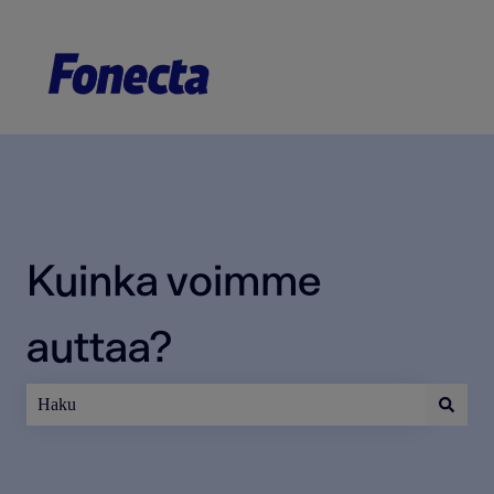
Kuinka voimme
auttaa?
Ehdotuksia ei ole, koska hakukenttä on tyhjä.