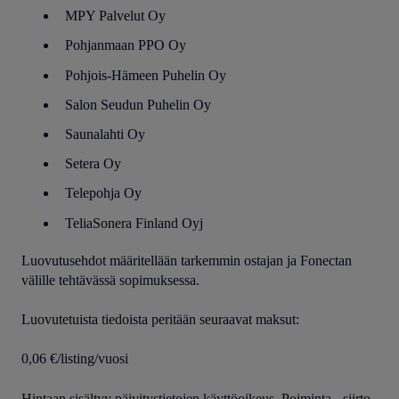
MPY Palvelut Oy
Pohjanmaan PPO Oy
Pohjois-Hämeen Puhelin Oy
Salon Seudun Puhelin Oy
Saunalahti Oy
Setera Oy
Telepohja Oy
TeliaSonera Finland Oyj
Luovutusehdot määritellään tarkemmin ostajan ja Fonectan
välille tehtävässä sopimuksessa.
Luovutetuista tiedoista peritään seuraavat maksut:
0,06 €/listing/vuosi
Hintaan sisältyy päivitystietojen käyttöoikeus. Poiminta-, siirto-