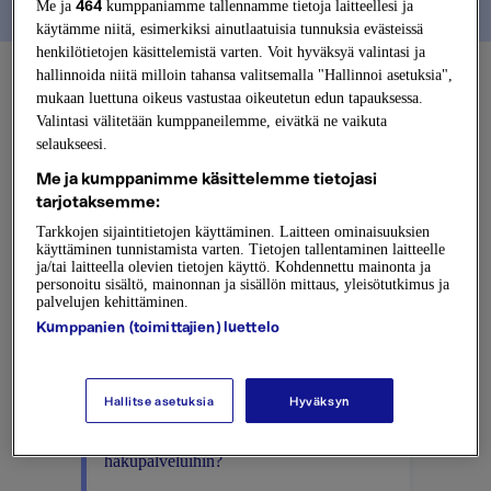
464
Me ja
kumppaniamme tallennamme tietoja laitteellesi ja
käytämme niitä, esimerkiksi ainutlaatuisia tunnuksia evästeissä
henkilötietojen käsittelemistä varten. Voit hyväksyä valintasi ja
hallinnoida niitä milloin tahansa valitsemalla "Hallinnoi asetuksia",
mukaan luettuna oikeus vastustaa oikeutetun edun tapauksessa.
Valintasi välitetään kumppaneilemme, eivätkä ne vaikuta
selaukseesi.
Usein kysytyt kysymykset
Me ja kumppanimme käsittelemme tietojasi
tarjotaksemme:
Tarkkojen sijaintitietojen käyttäminen. Laitteen ominaisuuksien
Miten saan yhteyden Fonectan
käyttäminen tunnistamista varten. Tietojen tallentaminen laitteelle
asiakaspalveluun?
ja/tai laitteella olevien tietojen käyttö. Kohdennettu mainonta ja
personoitu sisältö, mainonnan ja sisällön mittaus, yleisötutkimus ja
palvelujen kehittäminen.
Usein kysyttyä yrityslaskutuksesta ja
Kumppanien (toimittajien) luettelo
sopimuksista
Kirjautuminen ja käyttäjähallinta
Fonectan palveluihin (Fonecta-tili)
Hallitse asetuksia
Hyväksyn
Miten päivitän yritykseni tiedot Fonectan
hakupalveluihin?