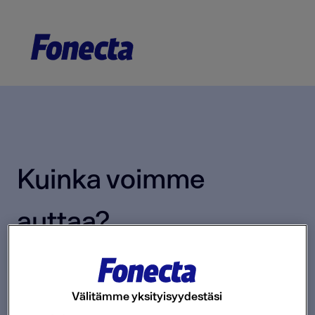
Kuinka voimme
auttaa?
Ehdotuksia ei ole, koska hakukenttä on tyhjä.
Välitämme yksityisyydestäsi